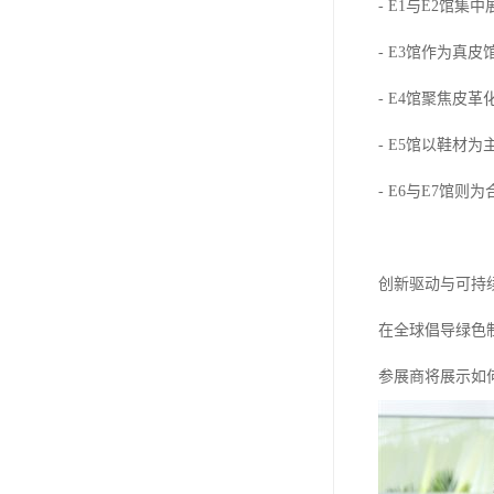
- E1与E2馆
- E3馆作为
- E4馆聚焦皮
- E5馆以鞋材
- E6与E7馆
创新驱动与可持
在全球倡导绿色
参展商将展示如