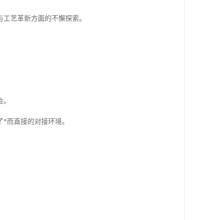
与工艺革新方面的不懈探索。
会。
了*而直接的对接环境。