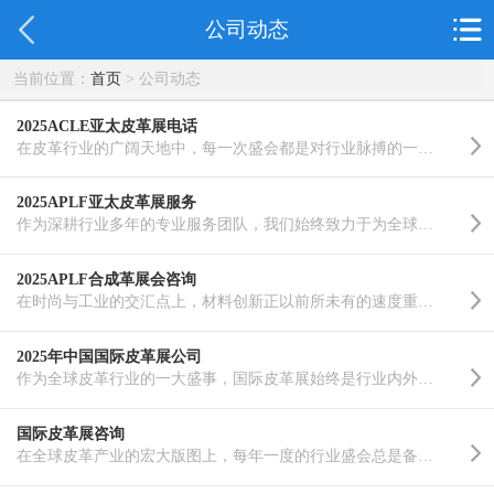
公司动态
当前位置：
首页
> 公司动态
2025ACLE亚太皮革展电话
在皮革行业的广阔天地中，每一次盛会都是对行业脉搏的一次精准把握。作为亚洲地区规模盛大的皮革行业盛会..……
2025APLF亚太皮革展服务
作为深耕行业多年的专业服务团队，我们始终致力于为全球皮革产业搭建高效、专业的交流平台。多年来，我们..……
2025APLF合成革展会咨询
在时尚与工业的交汇点上，材料创新正以前所未有的速度重塑着我们的生活方式。作为连接创意与制造的关键桥..……
2025年中国国际皮革展公司
作为全球皮革行业的一大盛事，国际皮革展始终是行业内外瞩目的焦点。每年，这一盛会汇聚来自世界各地的皮..……
国际皮革展咨询
在全球皮革产业的宏大版图上，每年一度的行业盛会总是备受瞩目。作为连接供应链上下游、展示创新成果、促..……