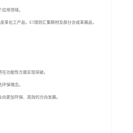
个应用领域。
现皮革化工产品，E5馆则汇集鞋材及部分合成革展品，
更在功能性方面实现突破。
色环保理念。
业向更加环保、高效的方向发展。