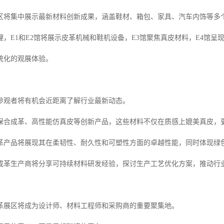
区将集中展示最新材料创新成果，涵盖鞋材、箱包、家具、汽车内饰等多
，E1和E2馆将展示皮革机械和鞋机设备，E3馆聚焦真皮材料，E4馆呈
统化的观展体验。
参观者将有机会近距离了解行业最新动态。
保合成革、高性能仿真皮等创新产品，这些材料不仅在质感上媲美真皮，
革产品将展现其在柔韧性、耐久性和可塑性方面的卓越性能，同时体现绿
成革生产商将分享可持续材料研发经验，探讨生产工艺优化方案，推动行
革展区将成为设计师、材料工程师和采购商的重要聚集地。