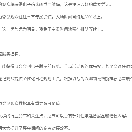
的观众将获得电子确认函或二维码，这是快速入场的重要凭证。
预登记观众往往享有专属通道，入场时间可缩短80%以上。
，这一优势尤为明显，避免了宝贵时间浪费在排队等候上。
值服务挂钩。
可能获得展会会刊电子版提前预览、重点活动预约优先权、甚至交通住宿
登记观众提供个性化日程规划工具，根据填写的兴趣领域智能推荐必看展
预登记观众数据具有重要参考价值。
人群的行业分布和关注点，展商可以更有针对性地准备展品和洽谈内容。
明大大提升了展会期间的商务对接效率。