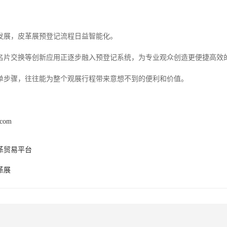
发展，皮革展预登记流程日益智能化。
名片交换等创新应用正逐步融入预登记系统，为专业观众创造更便捷高效
单步骤，往往能为整个观展行程带来意想不到的便利和价值。
.com
革贸易平台
革展