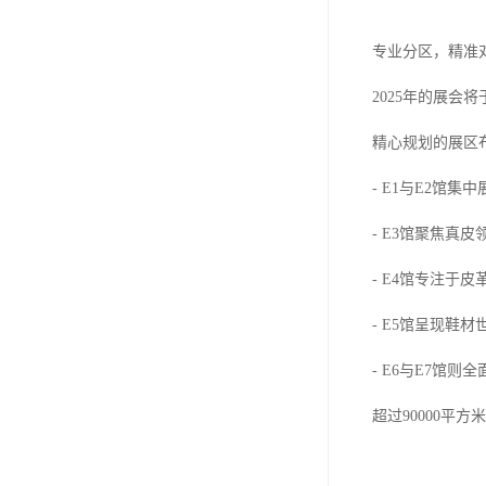
专业分区，精准
2025年的展会
精心规划的展区
- E1与E2馆
- E3馆聚焦真
- E4馆专注于
- E5馆呈现鞋
- E6与E7馆
超过90000平