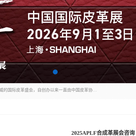
中国国际皮革展（ACLE）是中国规模最大、最权威的国际皮革盛会，自创办以来一直由中国皮革协会（CLIA）和亚太区皮革展有限公司（APLF）共同举办
2025APLF合成革展会咨询