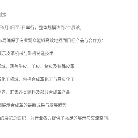
对接
将于9月3日至5日举行，整体规模达到7个展馆。
布局确保了专业观众能够高效地找到目标产品与合作方：
集中展示皮革机械与鞋机制造技术
皮领域，涵盖牛皮、羊皮、猪皮及特殊皮革
皮革化工领域，包括合成革化工与真皮化工
材世界，汇集各类辅料及部分合成革产品
则全面展示合成革的最新成果与发展趋势
方米的展览总面积，为行业各方提供了充足的展示与交流空间。